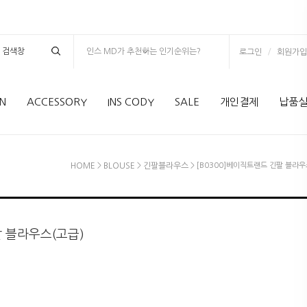
인스 MD가 추천하는 인기순위는?
/
로그인
회원가입
N
ACCESSORY
INS CODY
SALE
개인결제
납품
HOME
>
BLOUSE
>
긴팔블라우스
> [B0300]베이직트랜드 긴팔 블라우
44~88사이즈
팔 블라우스(고급)