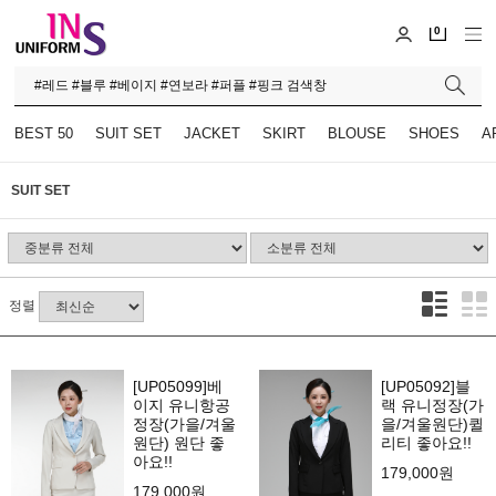
0
BEST 50
SUIT SET
JACKET
SKIRT
BLOUSE
SHOES
A
SUIT SET
정렬
[UP05099]베
[UP05092]블
이지 유니항공
랙 유니정장(가
정장(가을/겨울
을/겨울원단)퀼
원단) 원단 좋
리티 좋아요!!
아요!!
179,000원
179,000원