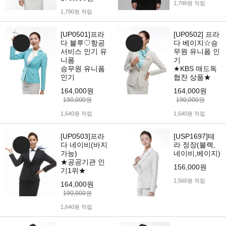
1,790원 적립
1,790원 적립
[UP0501]프라
[UP0502] 프라
다 블루♡항공
다 베이지☆승
서비스 인기 유
무원 유니폼 인
니폼
기
승무원 유니폼
★KBS 매드독
인기
협찬 상품★
164,000원
164,000원
190,000원
190,000원
1,640원 적립
1,640원 적립
[UP0503]프라
[USP1697]테
다 네이비(바지
라 정장(블랙,
가능)
네이비,베이지)
★공공기관 인
156,000원
기1위★
1,560원 적립
164,000원
190,000원
1,640원 적립