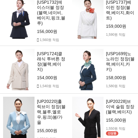
[USP1732]에
[USP1737]베
이스더블 정장
이린 정장(블
(블랙,네이비,
랙,베이지,화이
베이지,핑크,블
트)
루)
159,000원
156,000원
1,590원 적립
1,560원 적립
[USP1724]클
[USP1699]노
래식 투버튼 정
노라인 정장(블
장(블랙,베이
랙,베이지,카
지)
키)
154,000원
158,000원
1,540원 적립
1,580원 적립
[UP20220]홀
[UP20228]브
릭브이 정장(블
이넥 슬림 정장
랙,블루,옐로
(블랙,베이지)
우,핑크)봄/가
155,000원
을
1,550원 적립
155,000원