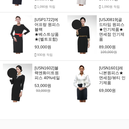
1,090원 적립
1,090원 적립
[USP1722]에
[USJ0819]골
어프랑 원피스
드타임 원피스
블랙
★인기제품★
★베스트상품
면세점 인기제
★(벨트포함)
품
93,000원
89,000원
109,000원
930원 적립
[USN1602]블
[USN1601]레
랙엔화이트원
니본원피스★
피스 40%세일
면세점/뷰티 인
기제품
53,000원
69,000원
93,000원