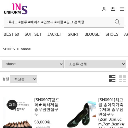
0
BEST 50
SUIT SET
JACKET
SKIRT
BLOUSE
SHOES
A
SHOES
shose
정렬
[SH0907]펌프
[SH0901]최고
화★특허제품
급 송아지가죽
23%
승무원면접구
수제화 승무원
두
면접구두
(2cm,3cm,6c
58,000원
m,7cm,8cm)★
75,000원