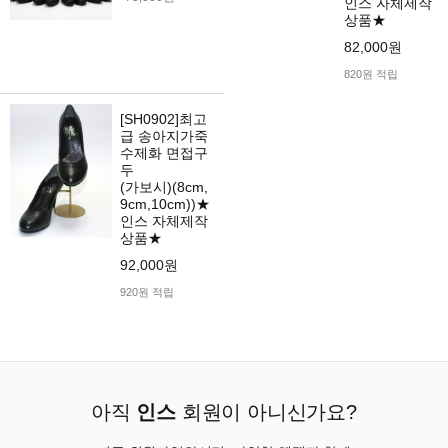
인스 자체제작
상품★
82,000원
820원 적립
[SH0902]최고
급 송아지가죽
수제화 면접구
두
(가보시)(8cm,
9cm,10cm))★
인스 자체제작
상품★
92,000원
920원 적립
아직
인스
회원이 아니신가요?