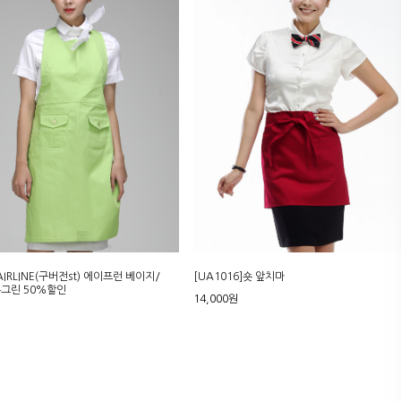
AIRLINE(구버전st) 에이프런 베이지/
[UA1016]숏 앞치마
그린 50%할인
14,000원