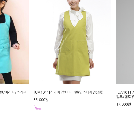
리핀/머리띠/스카프
[UA1011]스카이 앞치마 그린(인스디자인상품)
[UA1011]
핑크/옐로우
35,000원
17,000원