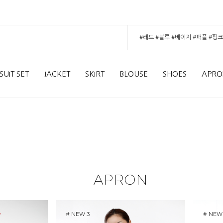
SUIT SET
JACKET
SKIRT
BLOUSE
SHOES
APRO
APRON
# NEW 3
# NEW