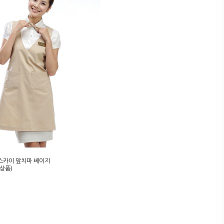
]스카이 앞치마 베이지
상품)