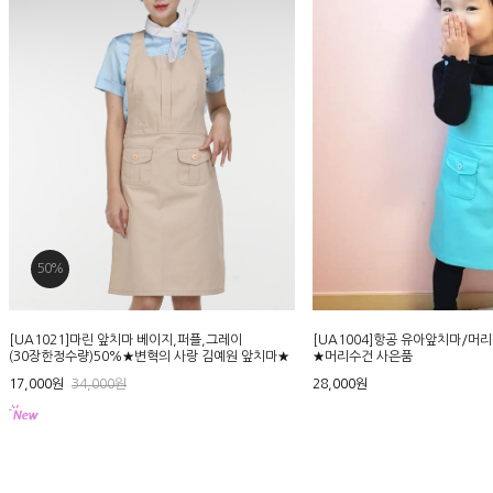
50%
[UA1021]마린 앞치마 베이지,퍼플,그레이
[UA1004]항공 유아앞치마/머
(30장한정수량)50%★변혁의 사랑 김예원 앞치마★
★머리수건 사은품
17,000원
34,000원
28,000원