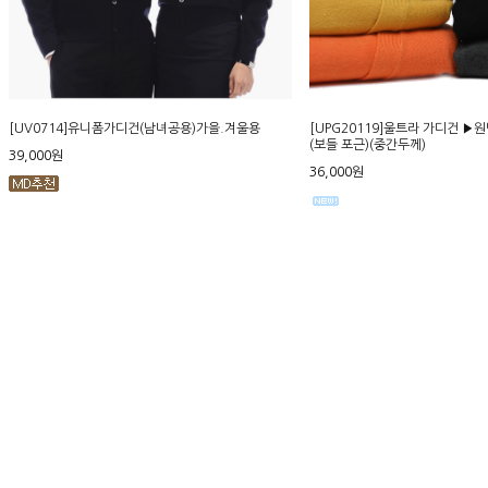
[UV0714]유니폼가디건(남녀공용)가을.겨울용
[UPG20119]울트라 가디건 ▶
(보들 포근)(중간두께)
39,000원
36,000원