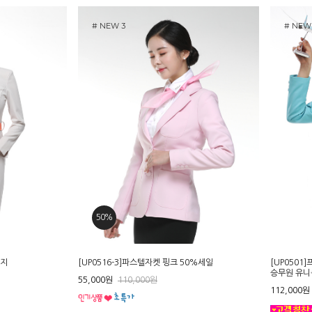
# NEW 3
# NEW
50%
이지
[UP0516-3]파스텔자켓 핑크 50%세일
[UP050
승무원 유니
55,000원
110,000원
112,000원