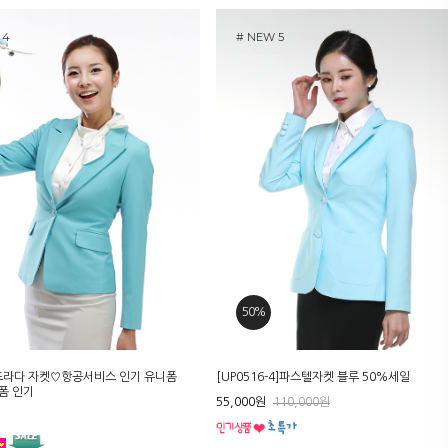
 4
# NEW 5
50%
1]프라다 자켓♡항공서비스 인기 유니폼
[UP0516-4]파스텔자켓 블루 50%세일
폼 인기
55,000원
110,000원