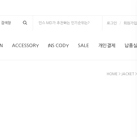
인스 MD가 추천하는 인기순위는?
/
로그인
회원가입
N
ACCESSORY
INS CODY
SALE
개인결제
납품
HOME
>
JACKET