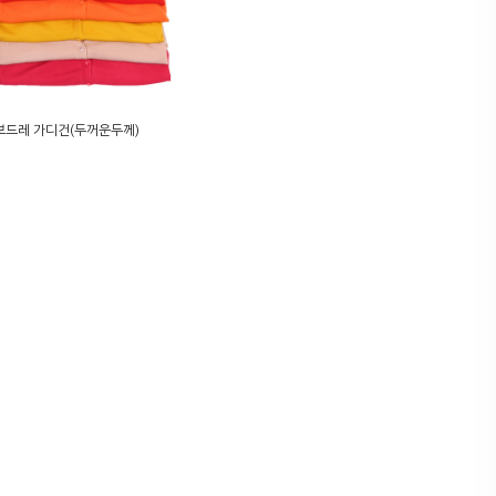
]보드레 가디건(두꺼운두께)