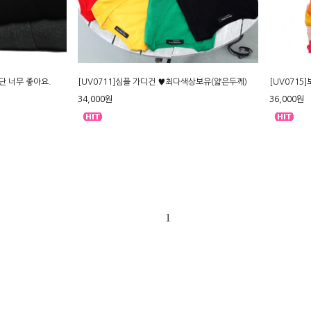
원단 너무 좋아요.
[UV0711]심플 가디건 ♥최다색상보유(얇은두께)
[UV0715
34,000원
36,000원
1