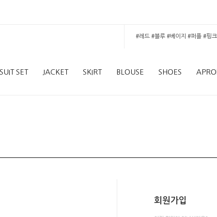
SUIT SET
JACKET
SKIRT
BLOUSE
SHOES
APRO
회원가입