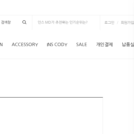
인스 MD가 추천하는 인기순위는?
/
로그인
회원가입
N
ACCESSORY
INS CODY
SALE
개인결제
납품