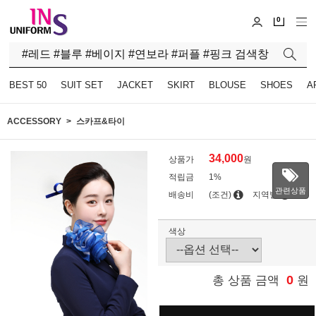
0
BEST 50
SUIT SET
JACKET
SKIRT
BLOUSE
SHOES
A
ACCESSORY
스카프&타이
34,000
상품가
원
적립금
1%
관련상품
배송비
(조건)
지역별
색상
0
총 상품 금액
원