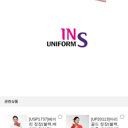
관련상품
[USP1737]베이
[UP20113]마리
린 정장(블랙,베
골드 정장(블랙,