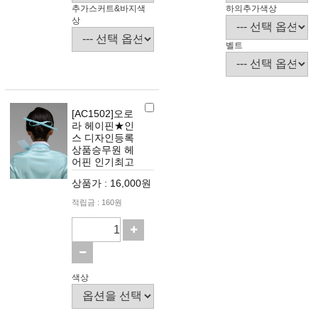
추가스커트&바지색
하의추가색상
상
벨트
[AC1502]오로
라 헤이핀★인
스 디자인등록
상품승무원 헤
어핀 인기최고
상품가 : 16,000원
적립금 : 160원
색상