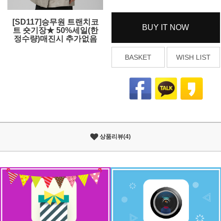
[SD117]승무원 트랜치코
BUY IT NOW
트 숏기장★ 50%세일(한
정수량)매진시 추가없음
BASKET
WISH LIST
상품리뷰(4)