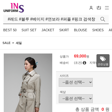
0
BEST 50
SUIT SET
JACKET
SKIRT
BLOUSE
SHOES
A
SALE
세일
69,000
상품가
원
배송비
(조건)
지역별
관련상품
사이즈
색상
0
총 상품 금액
원