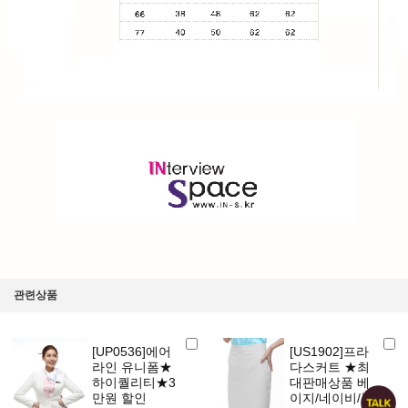
관련상품
[UP0536]에어
[US1902]프라
라인 유니폼★
다스커트 ★최
하이퀄리티★3
대판매상품 베
만원 할인
이지/네이비/블