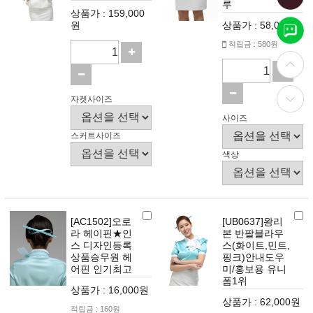
루
상품가 : 159,000
원
상품가 : 58,000원
적립금 : 580원
자켓사이즈
사이즈
스커트사이즈
색상
[AC1502]오로
[UB0637]왕리
라 헤이핀★인
본 반팔블라우
스 디자인등록
스(화이트,민트,
상품승무원 헤
핑크)안내도우
어핀 인기최고
미/홍보용 유니
폼1위
상품가 : 16,000원
상품가 : 62,000원
적립금 : 160원