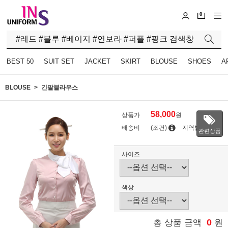
0
BEST 50
SUIT SET
JACKET
SKIRT
BLOUSE
SHOES
A
BLOUSE
긴팔블라우스
58,000
상품가
원
배송비
(조건)
지역별
관련상품
사이즈
색상
0
총 상품 금액
원