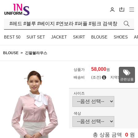
0
BEST 50
SUIT SET
JACKET
SKIRT
BLOUSE
SHOES
A
BLOUSE
긴팔블라우스
58,000
상품가
원
배송비
(조건)
지역별
관련상품
사이즈
색상
0
총 상품 금액
원