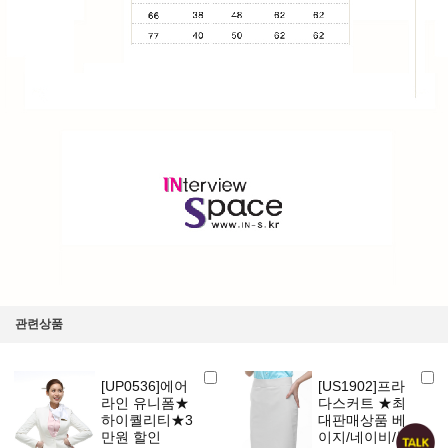
관련상품
[UP0536]에어
[US1902]프라
라인 유니폼★
다스커트 ★최
하이퀄리티★3
대판매상품 베
만원 할인
이지/네이비/블