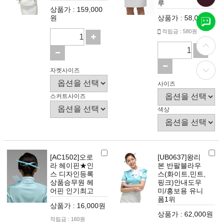
루
상품가 : 159,000
원
상품가 : 58,000원
적립금 : 580원
자켓사이즈
사이즈
스커트사이즈
색상
[AC1502]오로
[UB0637]왕리
라 헤이핀★인
본 반팔블라우
스 디자인등록
스(화이트,민트,
상품승무원 헤
핑크)안내도우
어핀 인기최고
미/홍보용 유니
폼1위
상품가 : 16,000원
상품가 : 62,000원
적립금 : 160원