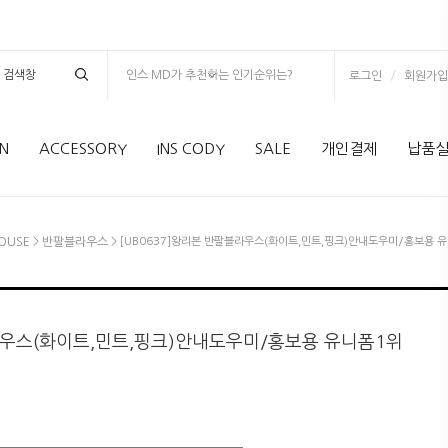
인스 MD가 추천하는 인기순위는?
/
로그인
회원가입
N
ACCESSORY
INS CODY
SALE
개인결제
납품
OUSE
>
반팔블라우스
> [UB0637]왕리본 반팔블라우스(화이트,민트,핑크)안내도우미/홍보용 
블라우스(화이트,민트,핑크)안내도우미/홍보용 유니폼1위