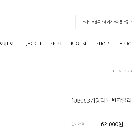
SUIT SET
JACKET
SKIRT
BLOUSE
SHOES
APRO
HOME
>
BL
[UB0637]왕리본 반팔
62,000
원
판매가격